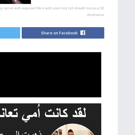
 nerve with exposed fibre with scarrred cell sheath loss as a 3D
illustration.
Share on Facebook