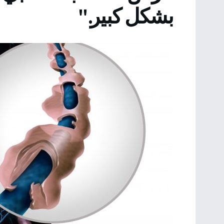
بشكل كبير."