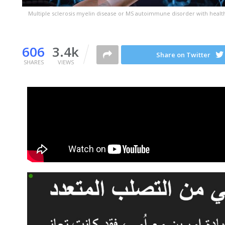
Multiple sclerosis myelin disease or MS autoimmune disorder with healthy
606
3.4k
Share on Twitter
SHARES
VIEWS