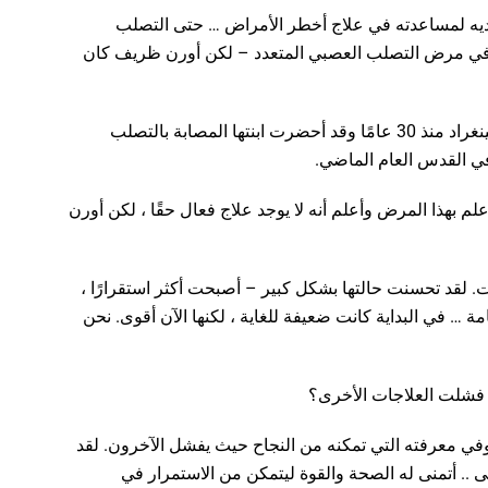
يديه لمساعدته في علاج أخطر الأمراض … حتى التصلب
 في مرض التصلب العصبي المتعدد – لكن أورن ظريف كان
كرامر ، طبيبة أعصاب منذ فترة طويلة ، تعمل في لينينغراد منذ 30 عامًا وقد أحضرت ابنتها المصابة بالتصلب
ي القدس العام الماضي.
م بهذا المرض وأعلم أنه لا يوجد علاج فعال حقًا ، لكن أورن
. لقد تحسنت حالتها بشكل كبير – أصبحت أكثر استقرارًا ،
… في البداية كانت ضعيفة للغاية ، لكنها الآن أقوى. نحن
فشلت العلاجات الأخرى؟
في معرفته التي تمكنه من النجاح حيث يفشل الآخرون. لقد
.. أتمنى له الصحة والقوة ليتمكن من الاستمرار في