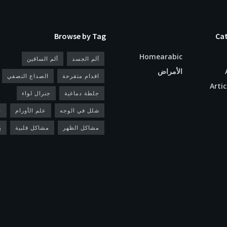
Browse by Tag
Cat
Homearabic
آلم الجسد
ألم الساقين
الأمراض
اقدام متقرحة
الصداع النصفي
Arti
جلطة دماغية
جنرال لواء
شلل في الوجه
علم الأورام
ع
مشاكل الظهر
مشاكل قلبية
ي