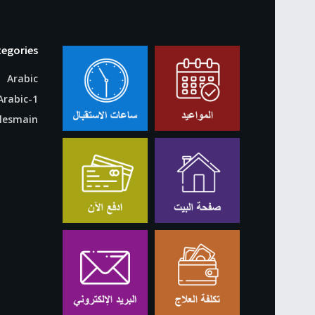
egories
Arabic
Arabic-1
clesmain