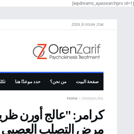
[wpdreams_ajaxsearchpro id=1]
שבת, אוגוסט 8, 2026
صفحة البيت
من نحن؟
حدد موعدًا هنا
تكلف
Home
Homearabic
قصص نجاح
كرامر: "عالج أورن ظري