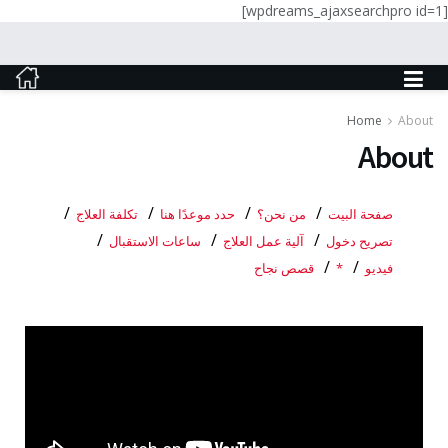
[wpdreams_ajaxsearchpro id=1]
Home
About
About
صفحة البيت
من نحن؟
حدد موعدًا هنا
تكلفة العلاج
تصريح دخول
آلية عمل العلاج
ساعات الاستقبال
فيديو
*
قصص نجاح