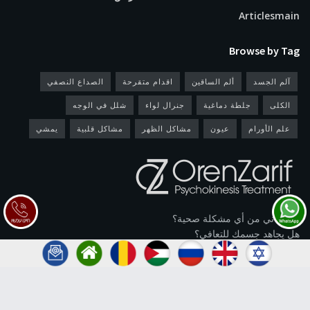
Articlesmain
Browse by Tag
آلم الجسد
ألم الساقين
اقدام متقرحة
الصداع النصفي
الكلى
جلطة دماغية
جنرال لواء
شلل في الوجه
علم الأورام
عيون
مشاكل الظهر
مشاكل قلبية
يمشي
هل تعاني من أي مشكلة صحية؟
هل يجاهد جسمك للتعافي؟
إنها علامة على أن الحقول النشطة في جسمك مسدودة.